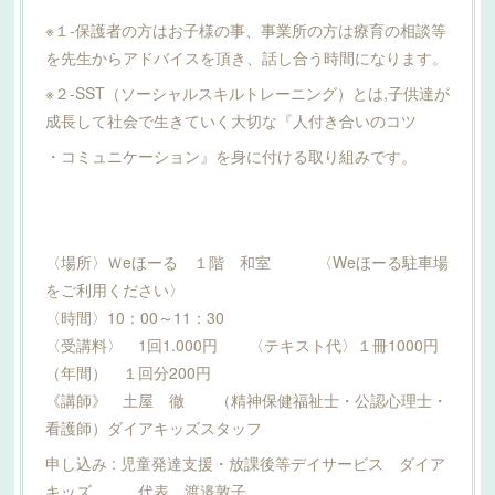
※１-保護者の方はお子様の事、事業所の方は療育の相談等
を先生からアドバイスを頂き、話し合う時間になります。
※２-SST（ソーシャルスキルトレーニング）とは,子供達が
成長して社会で生きていく大切な『人付き合いのコツ
・コミュニケーション』を身に付ける取り組みです。
〈場所〉Ｗeほーる １階 和室 〈Weほーる駐車場
をご利用ください〉
〈時間〉10：00～11：30
〈受講料〉 1回1.000円 〈テキスト代〉１冊1000円
（年間） １回分200円
《講師》 土屋 徹 （精神保健福祉士・公認心理士・
看護師）ダイアキッズスタッフ
申し込み : 児童発達支援・放課後等デイサービス ダイア
キッズ 代表 渡邉敦子