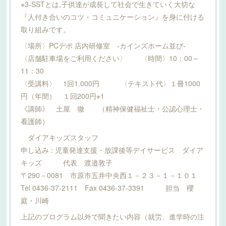
※3-SSTとは,子供達が成長して社会で生きていく大切な
『人付き合いのコツ・コミュニケーション』を身に付ける
取り組みです。
〈場所〉PCデポ 店内研修室 ‐カインズホーム並び‐
〈店舗駐車場をご利用ください〉 〈時間〉10：00～
11：30
〈受講料〉 1回1.000円 〈テキスト代〉１冊1000
円（年間） １回200円※1
《講師》 土屋 徹 （精神保健福祉士・公認心理士・
看護師）
ダイアキッズスタッフ
申し込み : 児童発達支援・放課後等デイサービス ダイア
キッズ 代表 渡邉敦子
〒290－0081 市原市五井中央西１－２３－１－１０１
Tel 0436-37-2111 Fax 0436-37-3391 担当 櫻
庭・川崎
上記のプログラム以外で聞きたい内容（就労、進学時の注