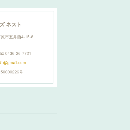
ズ ネスト
市原市五井西4-15-8
 fax 0436-26-7721
151@gmail.com
0600226号